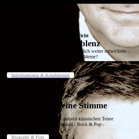
Gesangsunterricht
Bonn & Koblenz
Sie wollen Singen lernen, sich stimmlich weiter entwickeln -
oder haben Stimmprobleme?
Informationen & Konditionen
Finde Deine Stimme
bei einem weltweit aktiven klassischen Tenor
- Klassik & Musical - Rock & Pop -
Biografie & Foto