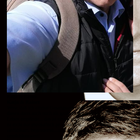
Katja & Rainer
Katja & Rainer
Wow, daß ich einmal Gesangsunterricht besuchen würde und
diesen dann auch noch als große Bereicherung in meinem
Leben empfinde... das ist eine wunderbare Erfahrung! Marcus
ist nicht nur musikalisch professionell.... Er vermittelt
einfühlsam, begeisternd....und mit viel Empathie. Sehr
empfehlenswert!